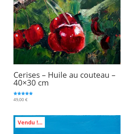
Cerises – Huile au couteau –
40×30 cm
49,00
€
Note
5.00
sur 5
Vendu !...