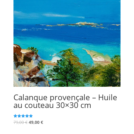
Calanque provençale – Huile
au couteau 30×30 cm
Le
Le
79,00
€
49,00
€
Note
5.00
prix
prix
sur 5