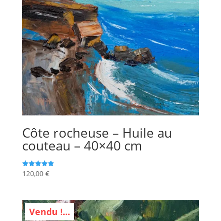
Côte rocheuse – Huile au
couteau – 40×40 cm
120,00
€
Note
5.00
sur 5
Vendu !...