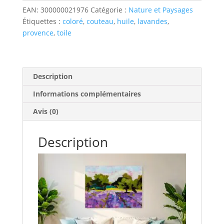
Provence
EAN:
300000021976
Catégorie :
Nature et Paysages
VII
Étiquettes :
coloré
,
couteau
,
huile
,
lavandes
,
-
provence
,
toile
Huile
au
couteau
-
Description
80x60
Informations complémentaires
cm
Avis (0)
Description