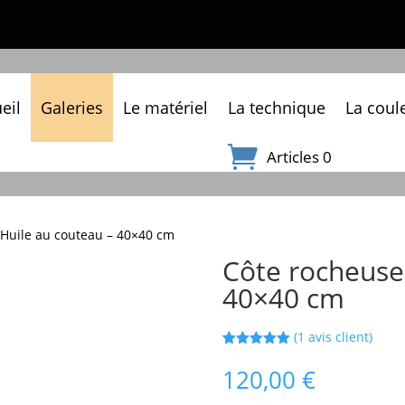
eil
Galeries
Le matériel
La technique
La coul
Articles 0
 Huile au couteau – 40×40 cm
Côte rocheuse
40×40 cm
(
1
avis client)
Noté
1
5.00
sur 5
120,00
€
basé sur
notation