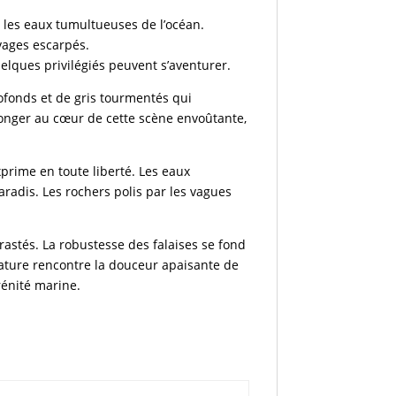
 les eaux tumultueuses de l’océan.
vages escarpés.
uelques privilégiés peuvent s’aventurer.
ofonds et de gris tourmentés qui
plonger au cœur de cette scène envoûtante,
xprime en toute liberté. Les eaux
aradis. Les rochers polis par les vagues
rastés. La robustesse des falaises se fond
nature rencontre la douceur apaisante de
rénité marine.