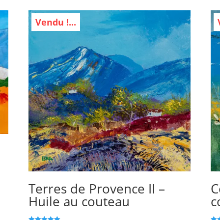
Vendu !...
Terres de Provence II –
C
Huile au couteau
c