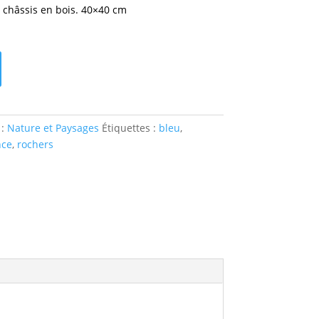
r châssis en bois. 40×40 cm
 :
Nature et Paysages
Étiquettes :
bleu
,
nce
,
rochers