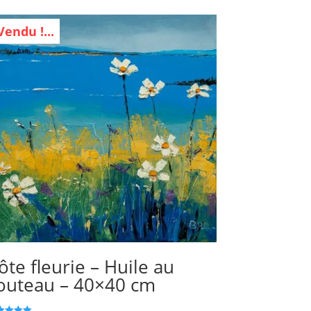
Vendu !...
ôte fleurie – Huile au
outeau – 40×40 cm