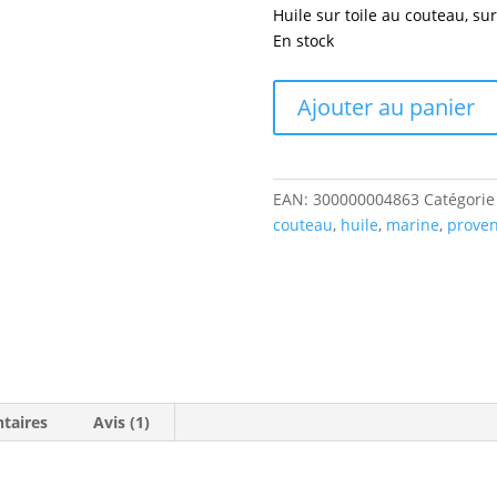
client
Huile sur toile au couteau, su
En stock
quantité
Ajouter au panier
de
Côte
rocheuse
-
EAN:
300000004863
Catégorie
Huile
couteau
,
huile
,
marine
,
prove
au
couteau
-
40x40
cm
taires
Avis (1)