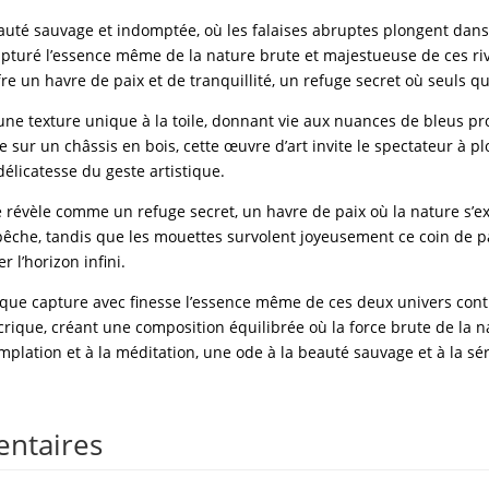
uté sauvage et indomptée, où les falaises abruptes plongent dans
capturé l’essence même de la nature brute et majestueuse de ces ri
fre un havre de paix et de tranquillité, un refuge secret où seuls q
ne texture unique à la toile, donnant vie aux nuances de bleus pr
 sur un châssis en bois, cette œuvre d’art invite le spectateur à 
délicatesse du geste artistique.
 se révèle comme un refuge secret, un havre de paix où la nature s’e
 pêche, tandis que les mouettes survolent joyeusement ce coin de p
 l’horizon infini.
rique capture avec finesse l’essence même de ces deux univers cont
rique, créant une composition équilibrée où la force brute de la 
templation et à la méditation, une ode à la beauté sauvage et à la sé
entaires