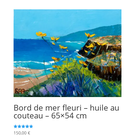
Bord de mer fleuri – huile au
couteau – 65×54 cm
150,00
€
Note