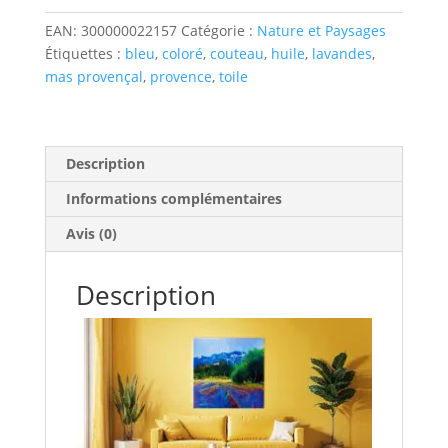
de
Provence
EAN:
300000022157
Catégorie :
Nature et Paysages
VIII
Étiquettes :
bleu
,
coloré
,
couteau
,
huile
,
lavandes
,
-
mas provençal
,
provence
,
toile
Huile
au
couteau
Description
Informations complémentaires
Avis (0)
Description