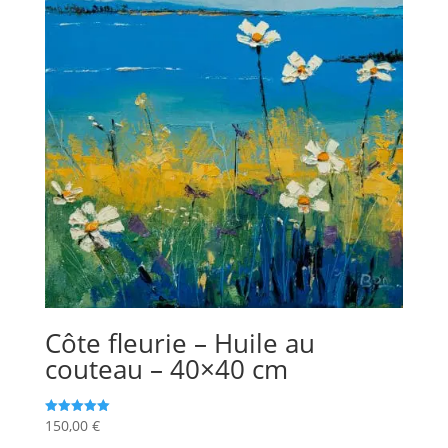
Côte fleurie – Huile au
couteau – 40×40 cm
150,00
€
Note
5.00
sur 5