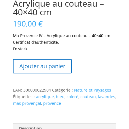
Acrylique au couteau –
40×40 cm
190,00
€
Ma Provence IV – Acrylique au couteau – 40×40 cm
Certificat d’authenticité.
En stock
quantité
Ajouter au panier
de
Ma
Provence
IV
EAN:
300000022904
Catégorie :
Nature et Paysages
-
Étiquettes :
acrylique
,
bleu
,
coloré
,
couteau
,
lavandes
,
Acrylique
mas provençal
,
provence
au
couteau
-
40x40
Description