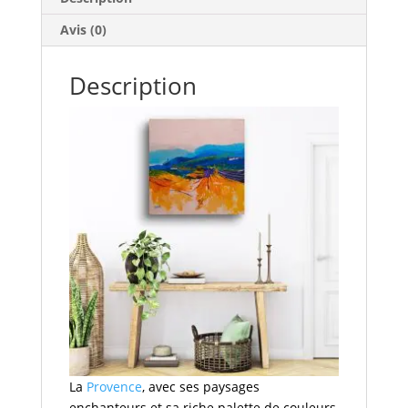
cm
Avis (0)
Description
La
Provence
, avec ses paysages
enchanteurs et sa riche palette de couleurs,